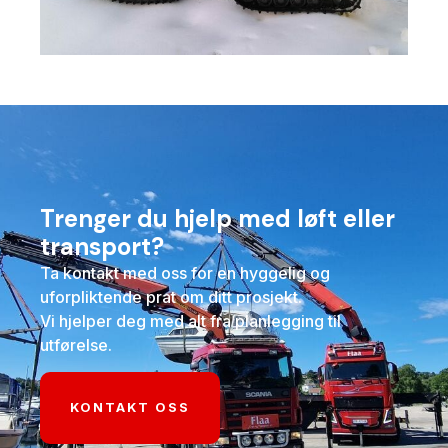
Trenger du hjelp med løft eller
transport?
Ta kontakt med oss for en hyggelig og
uforpliktende prat om ditt prosjekt.
Vi hjelper deg med alt fra planlegging til
utførelse.
KONTAKT OSS