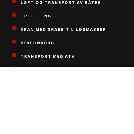
LØFT OG TRANSPORT AV BÅTER
TREFELLING
KRAN MED GRABB TIL LØSMASSER
PERSONKORG
TRANSPORT MED ATV
GODSTRANSPORT
MASKINTRANSPORT
LØFT AV GLASS MED SUGEÅK
Kontakt oss
915 63 655
POST@FLAAKRAN.NO